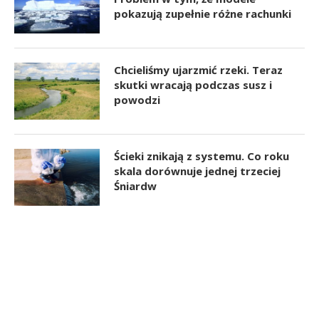
pokazują zupełnie różne rachunki
Chcieliśmy ujarzmić rzeki. Teraz
skutki wracają podczas susz i
powodzi
Ścieki znikają z systemu. Co roku
skala dorównuje jednej trzeciej
Śniardw