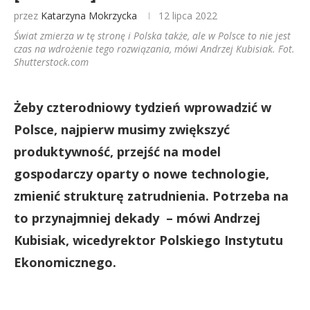
przez
Katarzyna Mokrzycka
12 lipca 2022
Świat zmierza w tę stronę i Polska także, ale w Polsce to nie jest
czas na wdrożenie tego rozwiązania, mówi Andrzej Kubisiak. Fot.
Shutterstock.com
Żeby czterodniowy tydzień wprowadzić w
Polsce, najpierw musimy zwiększyć
produktywność, przejść na model
gospodarczy oparty o nowe technologie,
zmienić strukturę zatrudnienia. Potrzeba na
to przynajmniej dekady – mówi Andrzej
Kubisiak, wicedyrektor Polskiego Instytutu
Ekonomicznego.