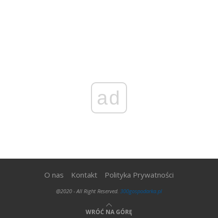
ad
O nas
Kontakt
Polityka Prywatności
@2020 - All Right Reserved.
300gospodarka.pl
WRÓĆ NA GÓRĘ