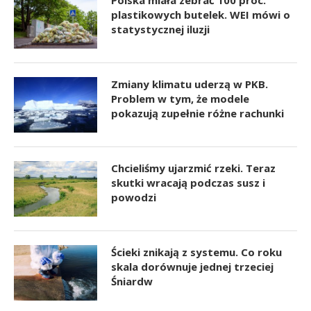
Polska miała zebrać 100 proc.
plastikowych butelek. WEI mówi o
statystycznej iluzji
Zmiany klimatu uderzą w PKB.
Problem w tym, że modele
pokazują zupełnie różne rachunki
Chcieliśmy ujarzmić rzeki. Teraz
skutki wracają podczas susz i
powodzi
Ścieki znikają z systemu. Co roku
skala dorównuje jednej trzeciej
Śniardw