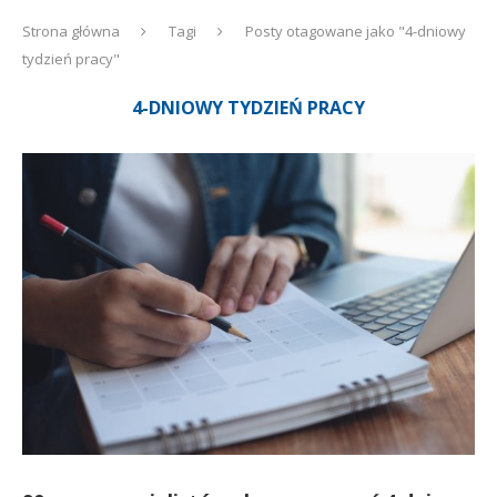
Strona główna
Tagi
Posty otagowane jako "4-dniowy
tydzień pracy"
4-DNIOWY TYDZIEŃ PRACY