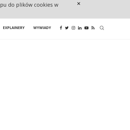
×
ępu do plików cookies w
CO TRZECIĄ ZŁOTÓWKĘ Z EMER
EXPLAINERY
WYWIADY