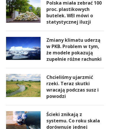
Polska miała zebrać 100
proc. plastikowych
butelek. WEI mówi o
statystycznej iluzji
Zmiany klimatu uderzą
w PKB. Problem w tym,
że modele pokazują
zupełnie różne rachunki
Chcieliśmy ujarzmić
rzeki. Teraz skutki
wracają podczas susz i
powodzi
Ścieki znikają z
systemu. Co roku skala
dorównuje jednej