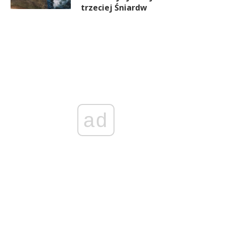
trzeciej Śniardw
ad