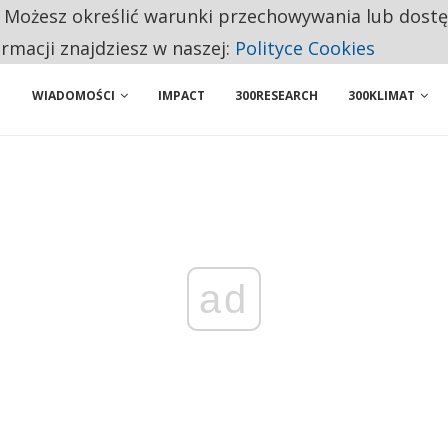
. Możesz określić warunki przechowywania lub dost
 PRZEMYSŁ. NA LIŚCIE SĄ DWA PODMIOTY Z POLSKI
ormacji znajdziesz w naszej:
Polityce Cookies
WIADOMOŚCI
IMPACT
300RESEARCH
300KLIMAT
ad