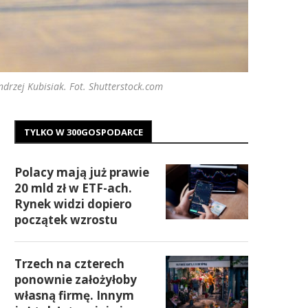
ndrzej Kubisiak. Fot. Shutterstock.com
TYLKO W 300GOSPODARCE
Polacy mają już prawie
20 mld zł w ETF-ach.
Rynek widzi dopiero
początek wzrostu
Trzech na czterech
ponownie założyłoby
własną firmę. Innym