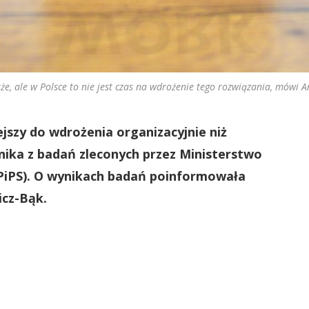
kże, ale w Polsce to nie jest czas na wdrożenie tego rozwiązania, mówi A
jszy do wdrożenia organizacyjnie niż
ynika z badań zleconych przez Ministerstwo
MRPiPS). O wynikach badań poinformowała
cz-Bąk.