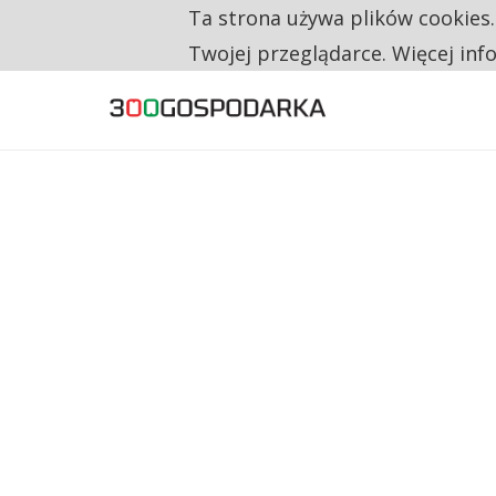
Ta strona używa plików cookies
TYLKO U NAS
RESTRYKCJE CHIN UDERZAJĄ W EUROPEJSKI
Twojej przeglądarce. Więcej inf