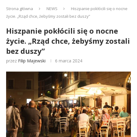
Strona główna
NEWS
Hiszpanie pokłócili się o nocne
życie. „Rząd chce, żebyśmy zostali bez duszy”
Hiszpanie pokłócili się o nocne
życie. „Rząd chce, żebyśmy zostali
bez duszy”
przez
Filip Majewski
6 marca 2024