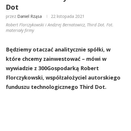
Dot
przez
Daniel Rząsa
22 listopada 2021
Robert Florczykowski i Andzrej Bernatowicz, Third Dot. Fot.
materiały firmy
Będziemy otaczać analitycznie spółki, w
które chcemy zainwestować – mówi w
wywiadzie z 300Gospodarką Robert
Florczykowski, współzałożyciel autorskiego
funduszu technologicznego Third Dot.