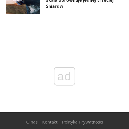
Śniardw
ad
O nas
Kontakt
Polityka Prywatności