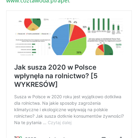
www.coztawoda.pl/apel
.