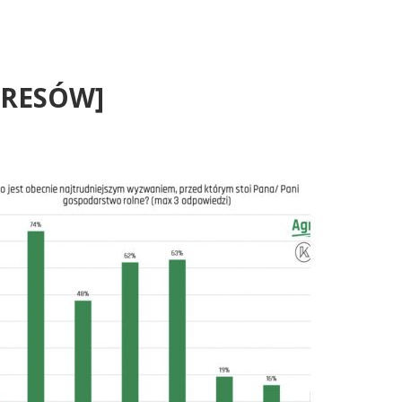
YKRESÓW]