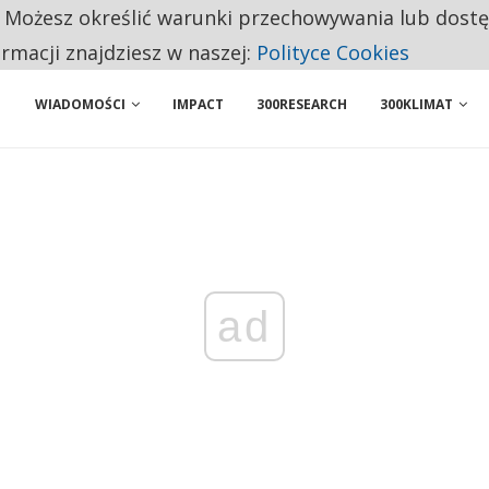
. Możesz określić warunki przechowywania lub dost
 PRZEMYSŁ. NA LIŚCIE SĄ DWA PODMIOTY Z POLSKI
ormacji znajdziesz w naszej:
Polityce Cookies
WIADOMOŚCI
IMPACT
300RESEARCH
300KLIMAT
ad