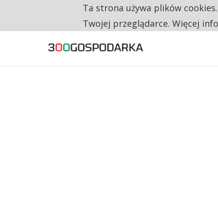
Ta strona używa plików cookies
TYLKO U NAS
RESTRYKCJE CHIN UDERZAJĄ W EUROPEJSKI
Twojej przeglądarce. Więcej inf