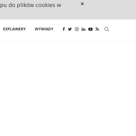
×
ępu do plików cookies w
CO TRZECIĄ ZŁOTÓWKĘ Z EMER
EXPLAINERY
WYWIADY