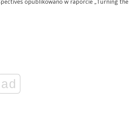
rspectives opublikowano w raporcie „Turning the
ad