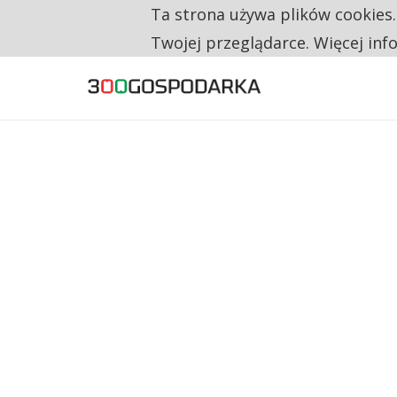
Ta strona używa plików cookies
TYLKO U NAS
CO TRZECIĄ ZŁOTÓWKĘ Z EMERYTURY SE
Twojej przeglądarce. Więcej inf