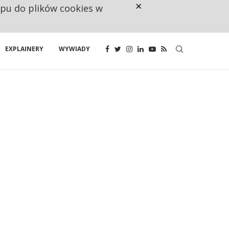
×
ępu do plików cookies w
NA JEDEN WAKAT PRZYPADAJĄ 
EXPLAINERY
WYWIADY