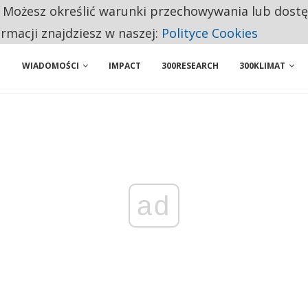
. Możesz określić warunki przechowywania lub dost
NIORZY PRZEZNACZAJĄ NA PODSTAWOWE ZAKUPY
ormacji znajdziesz w naszej:
Polityce Cookies
WIADOMOŚCI
IMPACT
300RESEARCH
300KLIMAT
ad