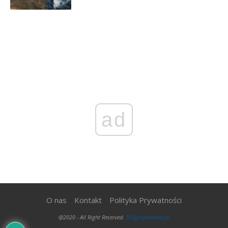
ad
O nas
Kontakt
Polityka Prywatności
@2020 - All Right Reserved.
300gospodarka.pl