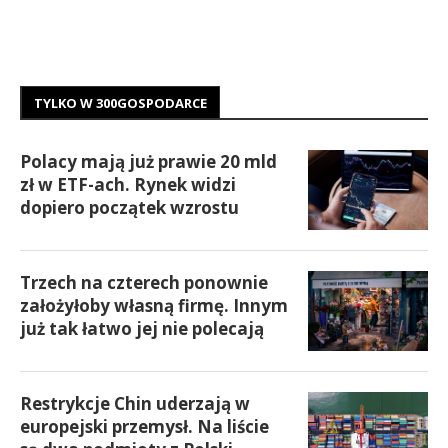
TYLKO W 300GOSPODARCE
Polacy mają już prawie 20 mld
zł w ETF-ach. Rynek widzi
dopiero początek wzrostu
Trzech na czterech ponownie
założyłoby własną firmę. Innym
już tak łatwo jej nie polecają
Restrykcje Chin uderzają w
europejski przemysł. Na liście