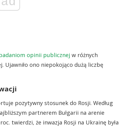
ad
badaniom opinii publicznej
w różnych
. Ujawniło ono niepokojąco dużą liczbę
owacji
ortuje pozytywny stosunek do Rosji. Według
najbliższym partnerem Bułgarii na arenie
oc. twierdzi, że inwazja Rosji na Ukrainę była