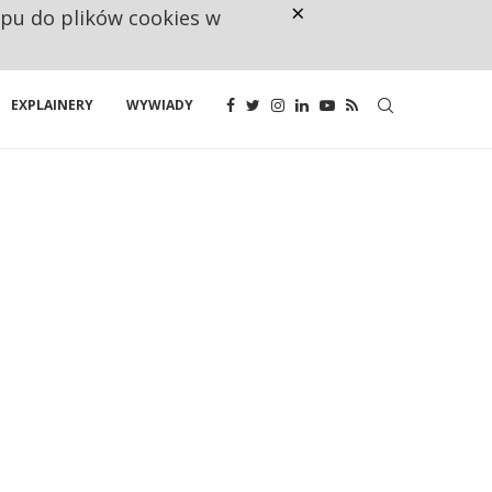
×
ępu do plików cookies w
160 ZNAKÓW TO ZA MAŁO. FUND
EXPLAINERY
WYWIADY