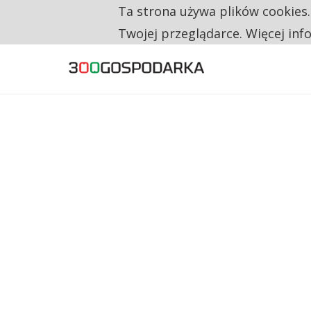
Ta strona używa plików cookies
TYLKO U NAS
NA JEDEN WAKAT PRZYPADAJĄ 62 ZGŁOSZ
Twojej przeglądarce. Więcej inf