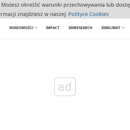
. Możesz określić warunki przechowywania lub dost
ENIA. WIELU KANDYDATÓW NIE ROZPOCZYNA PRACY
ormacji znajdziesz w naszej:
Polityce Cookies
WIADOMOŚCI
IMPACT
300RESEARCH
300KLIMAT
ad