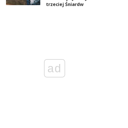
trzeciej Śniardw
ad