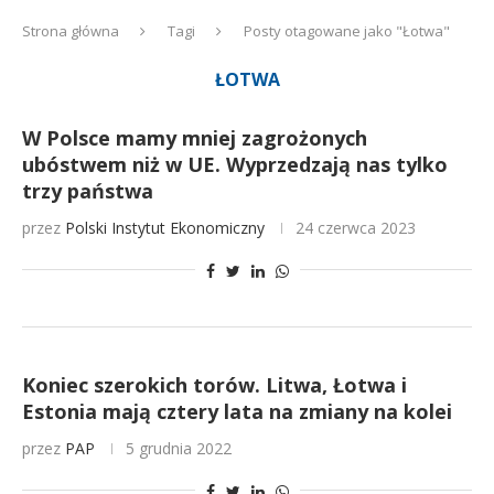
Strona główna
Tagi
Posty otagowane jako "Łotwa"
ŁOTWA
W Polsce mamy mniej zagrożonych
ubóstwem niż w UE. Wyprzedzają nas tylko
trzy państwa
przez
Polski Instytut Ekonomiczny
24 czerwca 2023
Koniec szerokich torów. Litwa, Łotwa i
Estonia mają cztery lata na zmiany na kolei
przez
PAP
5 grudnia 2022