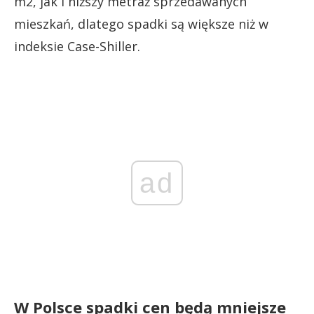
m2, jak i niższy metraż sprzedawanych
mieszkań, dlatego spadki są większe niż w
indeksie Case-Shiller.
ad
W Polsce spadki cen będą mniejsze