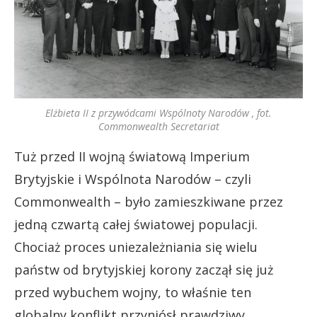
Elżbieta II z przywódcami Wspólnoty Narodów , fot.
Commonwealth Secretariat
Tuż przed II wojną światową Imperium
Brytyjskie i Wspólnota Narodów – czyli
Commonwealth – było zamieszkiwane przez
jedną czwartą całej światowej populacji.
Chociaż proces uniezależniania się wielu
państw od brytyjskiej korony zaczął się już
przed wybuchem wojny, to właśnie ten
globalny konflikt przyniósł prawdziwy