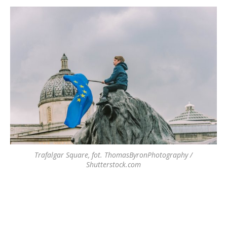
Trafalgar Square, fot. ThomasByronPhotography /
Shutterstock.com