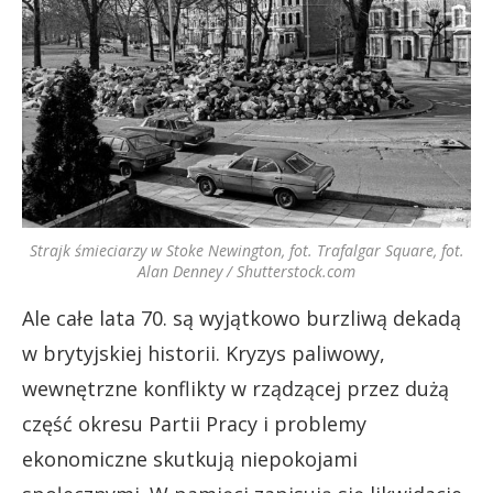
Strajk śmieciarzy w Stoke Newington, fot. Trafalgar Square, fot.
Alan Denney / Shutterstock.com
Ale całe lata 70. są wyjątkowo burzliwą dekadą
w brytyjskiej historii. Kryzys paliwowy,
wewnętrzne konflikty w rządzącej przez dużą
część okresu Partii Pracy i problemy
ekonomiczne skutkują niepokojami