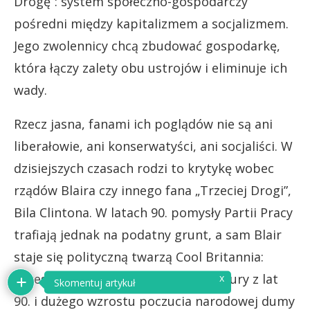
Drogę”: system społeczno-gospodarczy
pośredni między kapitalizmem a socjalizmem.
Jego zwolennicy chcą zbudować gospodarkę,
która łączy zalety obu ustrojów i eliminuje ich
wady.
Rzecz jasna, fanami ich poglądów nie są ani
liberałowie, ani konserwatyści, ani socjaliści. W
dzisiejszych czasach rodzi to krytykę wobec
rządów Blaira czy innego fana „Trzeciej Drogi”,
Bila Clintona. W latach 90. pomysły Partii Pracy
trafiają jednak na podatny grunt, a sam Blair
staje się polityczną twarzą Cool Britannia:
okresu popularności brytyjskiej kultury z lat
x
Skomentuj artykuł
90. i dużego wzrostu poczucia narodowej dumy