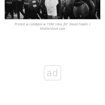
Protest w Londynie w 1990 roku, fot. David Fowler /
Shutterstock.com
ad