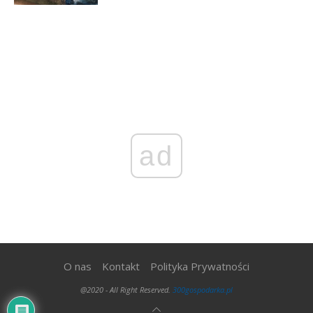
ad
O nas
Kontakt
Polityka Prywatności
@2020 - All Right Reserved.
300gospodarka.pl