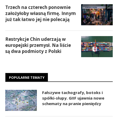
Trzech na czterech ponownie
założyłoby własną firmę. Innym
już tak łatwo jej nie polecają
Restrykcje Chin uderzają w
europejski przemysł. Na liście
są dwa podmioty z Polski
POPULARNE TEMATY
Fałszywe tachografy, botoks i
spółki-słupy. GIIF ujawnia nowe
schematy na pranie pieniędzy