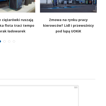
 ciężarówki ruszają
Zmowa na rynku pracy
ka flota traci tempo
kierowców? Lidl i przewoźnicy
Bi
brak ładowarek
pod lupą UOKiK
500