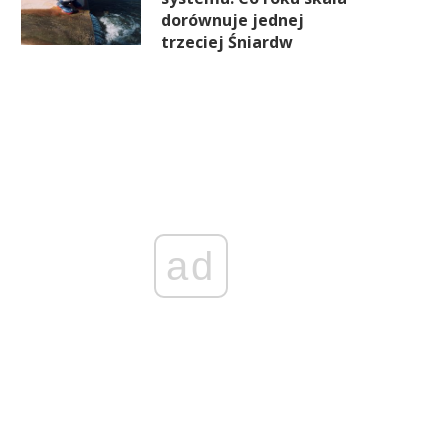
dorównuje jednej
trzeciej Śniardw
ad