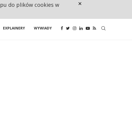
×
ępu do plików cookies w
NA JEDEN WAKAT PRZYPADAJĄ 
EXPLAINERY
WYWIADY