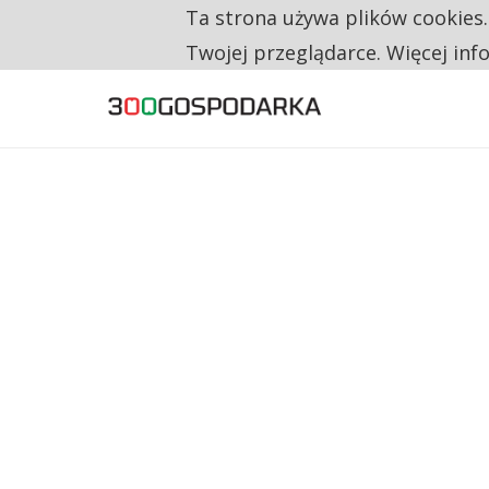
Ta strona używa plików cookies
TYLKO U NAS
CO TRZECIĄ ZŁOTÓWKĘ Z EMERYTURY SE
Twojej przeglądarce. Więcej inf