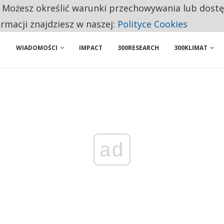
. Możesz określić warunki przechowywania lub dost
NIORZY PRZEZNACZAJĄ NA PODSTAWOWE ZAKUPY
ormacji znajdziesz w naszej:
Polityce Cookies
WIADOMOŚCI
IMPACT
300RESEARCH
300KLIMAT
ad