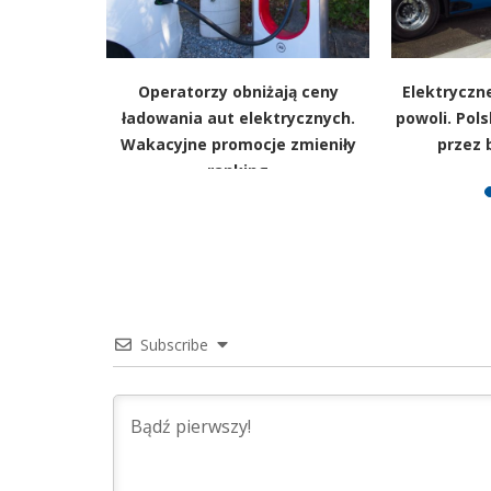
programy
Operatorzy obniżają ceny
Elektryczne
więcej osób
ładowania aut elektrycznych.
powoli. Pols
k
Wakacyjne promocje zmieniły
przez 
ranking
Subscribe