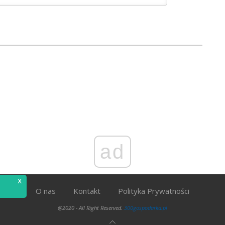
ad
x
O nas
Kontakt
Polityka Prywatności
@2020 - All Right Reserved.
300gospodarka.pl