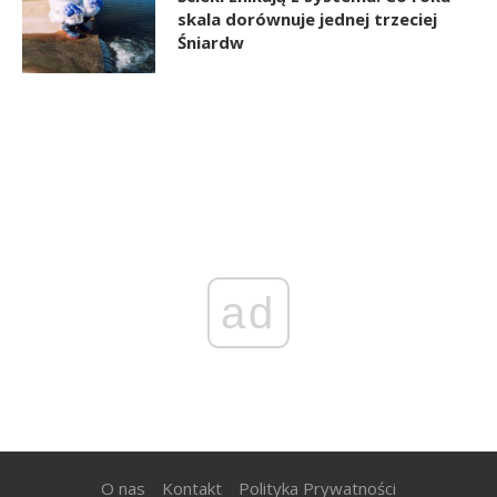
skala dorównuje jednej trzeciej
Śniardw
ad
O nas
Kontakt
Polityka Prywatności