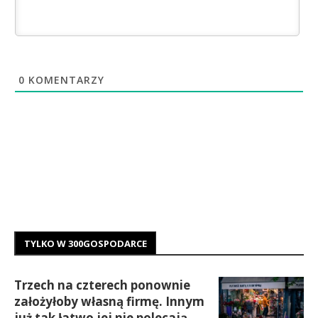
0
KOMENTARZY
TYLKO W 300GOSPODARCE
Trzech na czterech ponownie
założyłoby własną firmę. Innym
już tak łatwo jej nie polecają