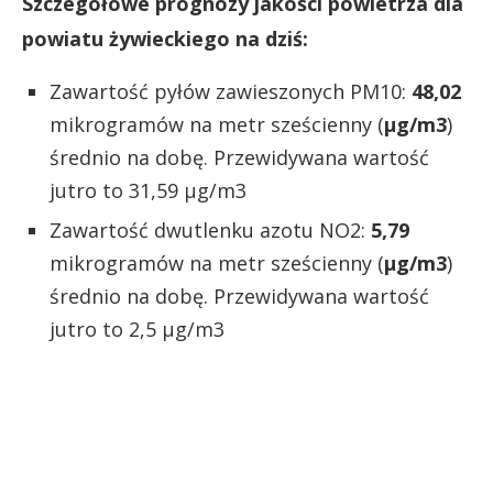
Szczegółowe prognozy jakości powietrza dla
powiatu żywieckiego na dziś:
Zawartość pyłów zawieszonych PM10:
48,02
mikrogramów na metr sześcienny (
µg/m3
)
średnio na dobę. Przewidywana wartość
jutro to 31,59 µg/m3
Zawartość dwutlenku azotu NO2:
5,79
mikrogramów na metr sześcienny (
µg/m3
)
średnio na dobę. Przewidywana wartość
jutro to 2,5 µg/m3