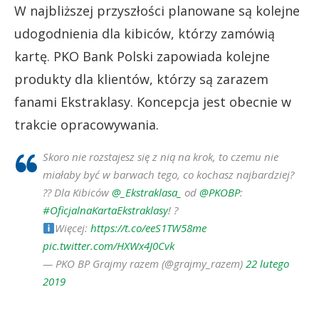
W najbliższej przyszłości planowane są kolejne
udogodnienia dla kibiców, którzy zamówią
kartę. PKO Bank Polski zapowiada kolejne
produkty dla klientów, którzy są zarazem
fanami Ekstraklasy. Koncepcja jest obecnie w
trakcie opracowywania.
Skoro nie rozstajesz się z nią na krok, to czemu nie
miałaby być w barwach tego, co kochasz najbardziej?
?? Dla Kibiców
@_Ekstraklasa_
od
@PKOBP
:
#OficjalnaKartaEkstraklasy
! ?
Więcej:
https://t.co/eeS1TW58me
pic.twitter.com/HXWx4J0Cvk
— PKO BP Grajmy razem (@grajmy_razem)
22 lutego
2019