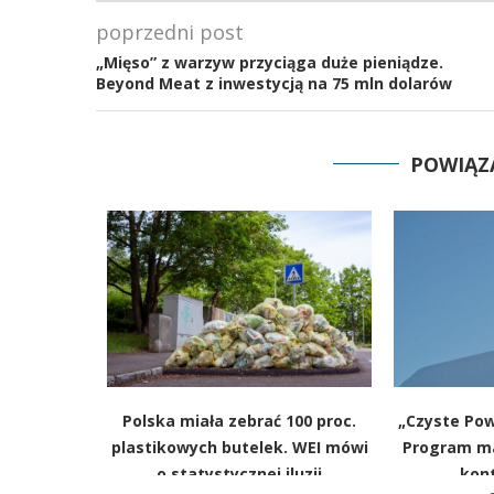
poprzedni post
„Mięso” z warzyw przyciąga duże pieniądze.
Beyond Meat z inwestycją na 75 mln dolarów
POWIĄZ
 uwagi do
Polska miała zebrać 100 proc.
„Czyste Pow
poru jest
plastikowych butelek. WEI mówi
Program ma 
W
o statystycznej iluzji
kont