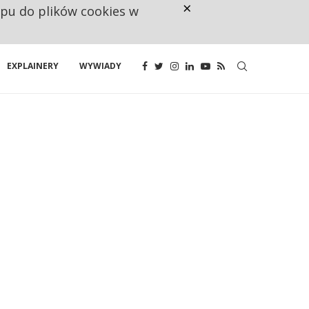
×
ępu do plików cookies w
CO TRZECIĄ ZŁOTÓWKĘ Z EMER
EXPLAINERY
WYWIADY