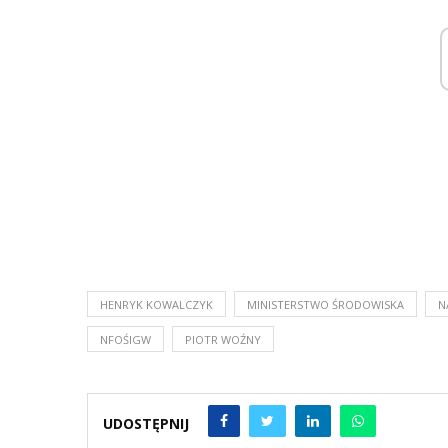
HENRYK KOWALCZYK
MINISTERSTWO ŚRODOWISKA
N
NFOŚIGW
PIOTR WOŹNY
UDOSTĘPNIJ