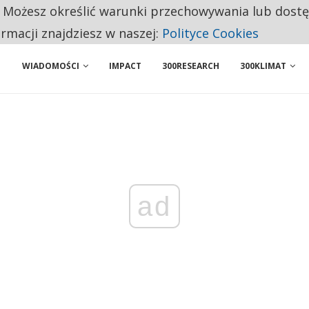
. Możesz określić warunki przechowywania lub dost
 PRZEMYSŁ. NA LIŚCIE SĄ DWA PODMIOTY Z POLSKI
ormacji znajdziesz w naszej:
Polityce Cookies
WIADOMOŚCI
IMPACT
300RESEARCH
300KLIMAT
ad