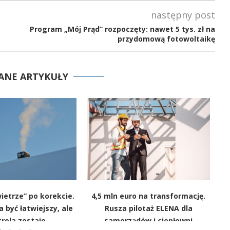
następny post
Program „Mój Prąd” rozpoczęty: nawet 5 tys. zł na
przydomową fotowoltaikę
ANE ARTYKUŁY
ietrze” po korekcie.
4,5 mln euro na transformację.
Os
być łatwiejszy, ale
Rusza pilotaż ELENA dla
rola zostaje
samorządów i ciepłowni
po