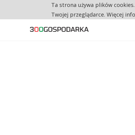
Ta strona używa plików cookies
TYLKO U NAS
RESTRYKCJE CHIN UDERZAJĄ W EUROPEJSKI
Twojej przeglądarce. Więcej inf