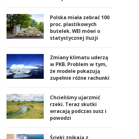
Polska miała zebrać 100
proc. plastikowych
butelek. WEI mówi o
statystycznej iluzji
Zmiany klimatu uderzą
w PKB. Problem w tym,
że modele pokazują
zupełnie różne rachunki
Chcieliśmy ujarzmić
rzeki. Teraz skutki
wracają podczas susz i
powodzi
zukani na „Czyste Powietrze”.
Program „NaszEauto” ni
Będzie pomoc dla
skończy się wraz z środka
szkodowanych, ale są warunki
NFOŚiGW ma inne plany
Ścieki znikają z