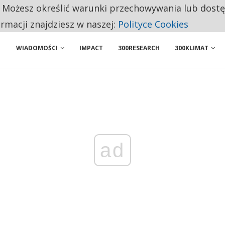
. Możesz określić warunki przechowywania lub dost
ENIA. WIELU KANDYDATÓW NIE ROZPOCZYNA PRACY
ormacji znajdziesz w naszej:
Polityce Cookies
WIADOMOŚCI
IMPACT
300RESEARCH
300KLIMAT
ad