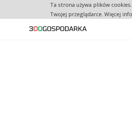
Ta strona używa plików cookies
TYLKO U NAS
NA JEDEN WAKAT PRZYPADAJĄ 62 ZGŁOSZ
Twojej przeglądarce. Więcej inf