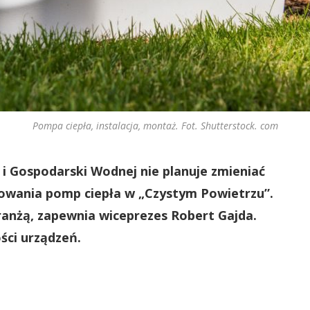
Pompa ciepła, instalacja, montaż. Fot. Shutterstock. com
 Gospodarski Wodnej nie planuje zmieniać
owania pomp ciepła w „Czystym Powietrzu”.
branżą, zapewnia wiceprezes Robert Gajda.
ści urządzeń.