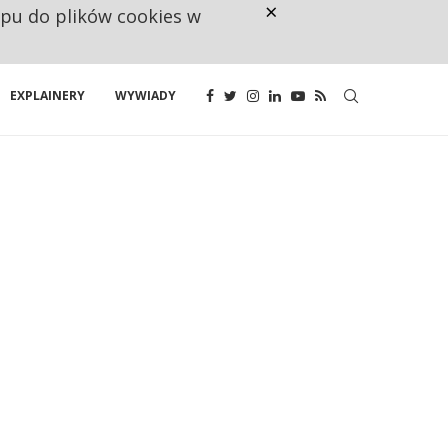
×
ępu do plików cookies w
160 ZNAKÓW TO ZA MAŁO. FUND
EXPLAINERY
WYWIADY