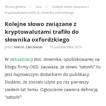
Strona główna
Live
Kolejne słowo związane z
kryptowalutami trafiło do słownika oxfordzkiego
Kolejne słowo związane z
kryptowalutami trafiło do
słownika oxfordzkiego
przez
Marcin Zakrzewski
16 października 2019
W
aktualizacji
dot. słownika, opublikowanej na
blogu firmy OED, zauważa, że ​​słowo
“satoshi”
to
jest najnowszym dodatkiem do publikacji.
Dodano, że zostało użyte po raz pierwszy
siedem lat temu. Ogłoszenie zawiera definicję
“satoshi”
: