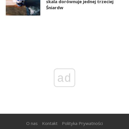
skala dorównuje jednej trzeciej
Śniardw
ad
O nas
Kontakt
Polityka Prywatności