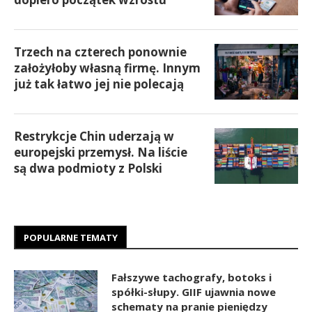
Trzech na czterech ponownie
założyłoby własną firmę. Innym
już tak łatwo jej nie polecają
Restrykcje Chin uderzają w
europejski przemysł. Na liście
są dwa podmioty z Polski
POPULARNE TEMATY
Fałszywe tachografy, botoks i
spółki-słupy. GIIF ujawnia nowe
schematy na pranie pieniędzy