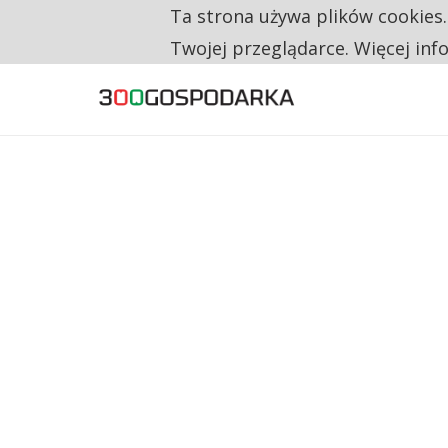
Ta strona używa plików cookies
TYLKO U NAS
CO TRZECIĄ ZŁOTÓWKĘ Z EMERYTURY SE
Twojej przeglądarce. Więcej inf