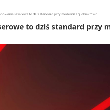
nowanie laserowe to dziś standard przy modernizacji obiektów?
erowe to dziś standard przy 