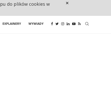
×
ępu do plików cookies w
NA JEDEN WAKAT PRZYPADAJĄ 
EXPLAINERY
WYWIADY