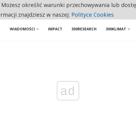
. Możesz określić warunki przechowywania lub dost
NIORZY PRZEZNACZAJĄ NA PODSTAWOWE ZAKUPY
ormacji znajdziesz w naszej:
Polityce Cookies
WIADOMOŚCI
IMPACT
300RESEARCH
300KLIMAT
ad