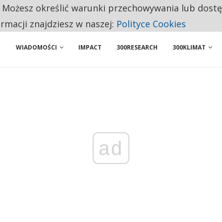
. Możesz określić warunki przechowywania lub dost
 PRZEMYSŁ. NA LIŚCIE SĄ DWA PODMIOTY Z POLSKI
ormacji znajdziesz w naszej:
Polityce Cookies
WIADOMOŚCI
IMPACT
300RESEARCH
300KLIMAT
ad