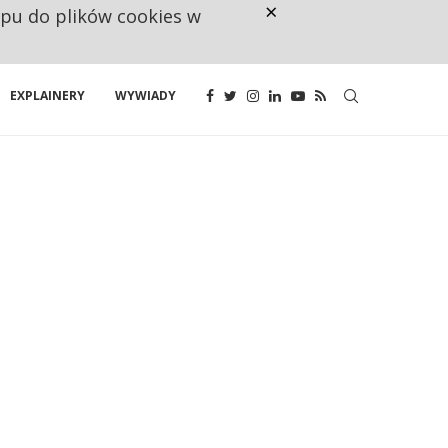
×
ępu do plików cookies w
CO TRZECIĄ ZŁOTÓWKĘ Z EMER
EXPLAINERY
WYWIADY