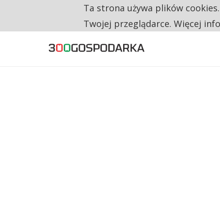
Ta strona używa plików cookies
TYLKO U NAS
RESTRYKCJE CHIN UDERZAJĄ W EUROPEJSKI
Twojej przeglądarce. Więcej inf