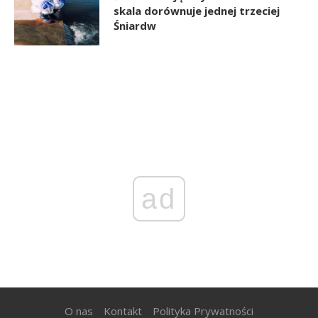
skala dorównuje jednej trzeciej
Śniardw
ad
O nas
Kontakt
Polityka Prywatności