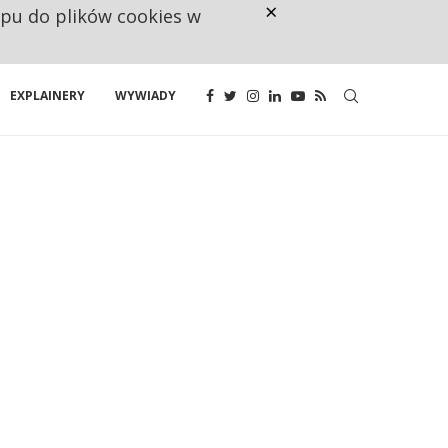
×
ępu do plików cookies w
CO TRZECIĄ ZŁOTÓWKĘ Z EMER
EXPLAINERY
WYWIADY