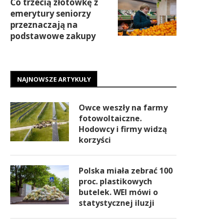
Co trzecią złotówkę z
emerytury seniorzy
przeznaczają na
podstawowe zakupy
NAJNOWSZE ARTYKUŁY
Owce weszły na farmy
fotowoltaiczne.
Hodowcy i firmy widzą
korzyści
Polska miała zebrać 100
proc. plastikowych
butelek. WEI mówi o
statystycznej iluzji