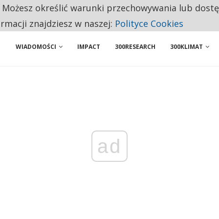
. Możesz określić warunki przechowywania lub dost
 PRZEMYSŁ. NA LIŚCIE SĄ DWA PODMIOTY Z POLSKI
ormacji znajdziesz w naszej:
Polityce Cookies
WIADOMOŚCI
IMPACT
300RESEARCH
300KLIMAT
ad