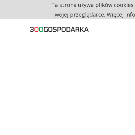
Ta strona używa plików cookies
TYLKO U NAS
RESTRYKCJE CHIN UDERZAJĄ W EUROPEJSKI
Twojej przeglądarce. Więcej inf