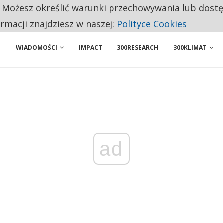
. Możesz określić warunki przechowywania lub dost
 PRZEMYSŁ. NA LIŚCIE SĄ DWA PODMIOTY Z POLSKI
ormacji znajdziesz w naszej:
Polityce Cookies
WIADOMOŚCI
IMPACT
300RESEARCH
300KLIMAT
ad