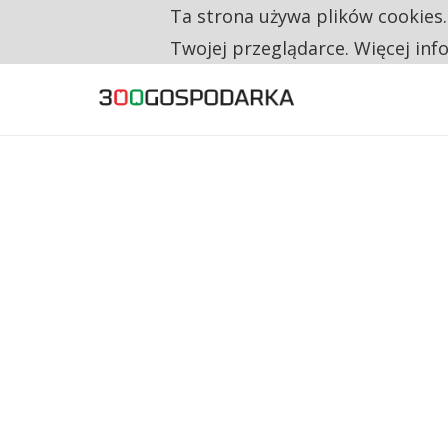
Ta strona używa plików cookies
TYLKO U NAS
RESTRYKCJE CHIN UDERZAJĄ W EUROPEJSKI
Twojej przeglądarce. Więcej inf