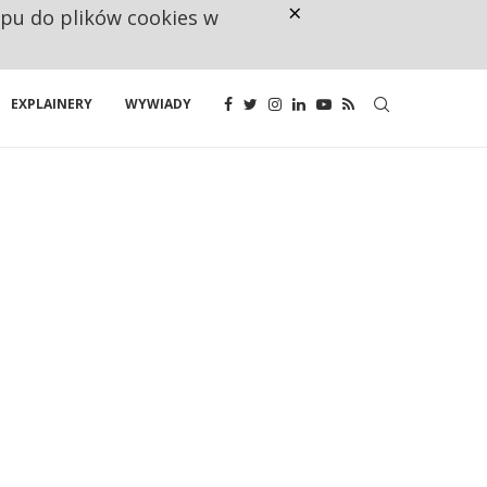
×
ępu do plików cookies w
CO TRZECIĄ ZŁOTÓWKĘ Z EMER
EXPLAINERY
WYWIADY