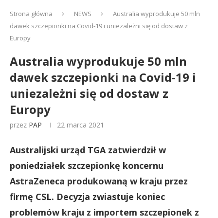
Strona główna
NEWS
Australia wyprodukuje 50 mln
dawek szczepionki na Covid-19 i uniezależni się od dostaw z
Europy
Australia wyprodukuje 50 mln
dawek szczepionki na Covid-19 i
uniezależni się od dostaw z
Europy
przez
PAP
22 marca 2021
Australijski urząd TGA zatwierdził w
poniedziałek szczepionkę koncernu
AstraZeneca produkowaną w kraju przez
firmę CSL. Decyzja zwiastuje koniec
problemów kraju z importem szczepionek z