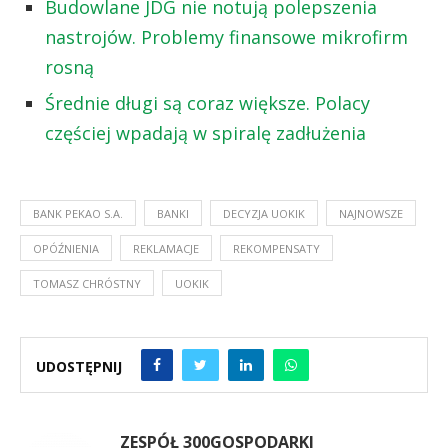
Budowlane JDG nie notują polepszenia
nastrojów. Problemy finansowe mikrofirm
rosną
Średnie długi są coraz większe. Polacy
częściej wpadają w spiralę zadłużenia
BANK PEKAO S.A.
BANKI
DECYZJA UOKIK
NAJNOWSZE
OPÓŹNIENIA
REKLAMACJE
REKOMPENSATY
TOMASZ CHRÓSTNY
UOKIK
UDOSTĘPNIJ
ZESPÓŁ 300GOSPODARKI