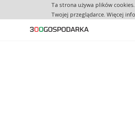
Ta strona używa plików cookies
TYLKO U NAS
RESTRYKCJE CHIN UDERZAJĄ W EUROPEJSKI
Twojej przeglądarce. Więcej inf