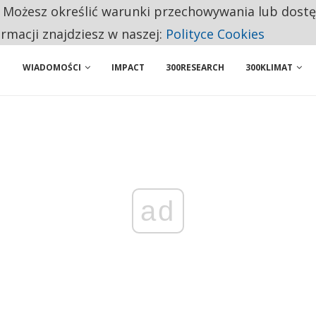
. Możesz określić warunki przechowywania lub dost
 PRZEMYSŁ. NA LIŚCIE SĄ DWA PODMIOTY Z POLSKI
ormacji znajdziesz w naszej:
Polityce Cookies
WIADOMOŚCI
IMPACT
300RESEARCH
300KLIMAT
ad