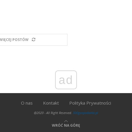
WIĘCEJ POSTÓW
ad
O nas
Kontakt
Polityka Prywatności
@2020 - All Right Reserved.
300gospodarka.pl
WRÓĆ NA GÓRĘ