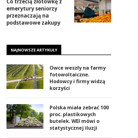
Co trzecią złotówkę z
emerytury seniorzy
przeznaczają na
podstawowe zakupy
NAJNOWSZE ARTYKUŁY
Owce weszły na farmy
fotowoltaiczne.
Hodowcy i firmy widzą
korzyści
Polska miała zebrać 100
proc. plastikowych
butelek. WEI mówi o
statystycznej iluzji