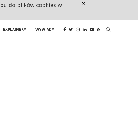
×
ępu do plików cookies w
CO TRZECIĄ ZŁOTÓWKĘ Z EMER
EXPLAINERY
WYWIADY