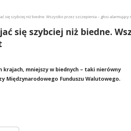
ać się szybciej niż biedne. Wszystko przez szczepienia – głosi alarmujący 
ać się szybciej niż biedne. Ws
t
krajach, mniejszy w biednych – taki nierówny
gnozy Międzynarodowego Funduszu Walutowego.