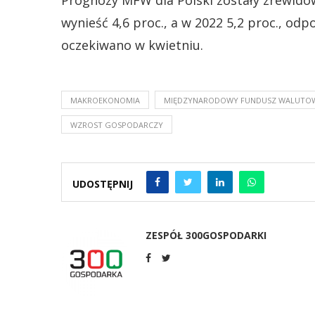
Prognozy MFW dla Polski zostały zrewido
wynieść 4,6 proc., a w 2022 5,2 proc., odp
oczekiwano w kwietniu.
MAKROEKONOMIA
MIĘDZYNARODOWY FUNDUSZ WALUTO
WZROST GOSPODARCZY
UDOSTĘPNIJ
ZESPÓŁ 300GOSPODARKI