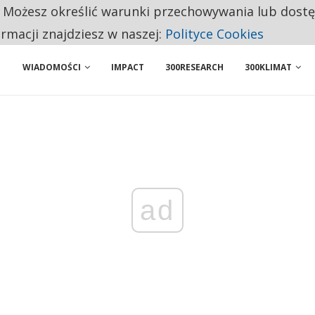
. Możesz określić warunki przechowywania lub dost
NIORZY PRZEZNACZAJĄ NA PODSTAWOWE ZAKUPY
ormacji znajdziesz w naszej:
Polityce Cookies
WIADOMOŚCI
IMPACT
300RESEARCH
300KLIMAT
ad