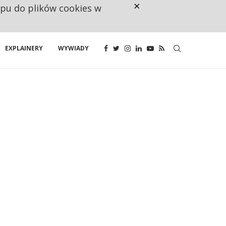
×
ępu do plików cookies w
NA JEDEN WAKAT PRZYPADAJĄ 
EXPLAINERY
WYWIADY