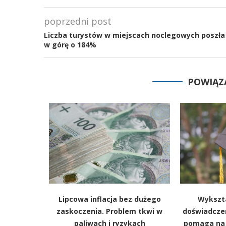
poprzedni post
Liczba turystów w miejscach noclegowych poszła
w górę o 184%
POWIĄZ
podarczym
Lipcowa inflacja bez dużego
Wykszta
eństwa i
zaskoczenia. Problem tkwi w
doświadcze
akcyjnym
paliwach i ryzykach
pomaga na r