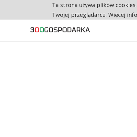
Ta strona używa plików cookies
TYLKO U NAS
CO TRZECIĄ ZŁOTÓWKĘ Z EMERYTURY SE
Twojej przeglądarce. Więcej inf