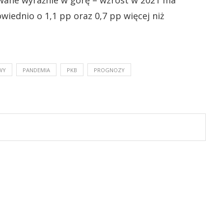
wane wyraźnie w górę – wzrost w 2021 ma
owiednio o 1,1 pp oraz 0,7 pp więcej niż
WY
PANDEMIA
PKB
PROGNOZY