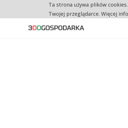
Ta strona używa plików cookies
TYLKO U NAS
RESTRYKCJE CHIN UDERZAJĄ W EUROPEJSKI
Twojej przeglądarce. Więcej inf