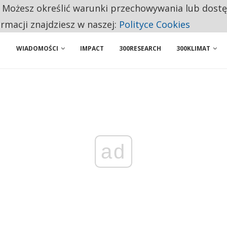
. Możesz określić warunki przechowywania lub dost
 PRZEMYSŁ. NA LIŚCIE SĄ DWA PODMIOTY Z POLSKI
ormacji znajdziesz w naszej:
Polityce Cookies
WIADOMOŚCI
IMPACT
300RESEARCH
300KLIMAT
ad