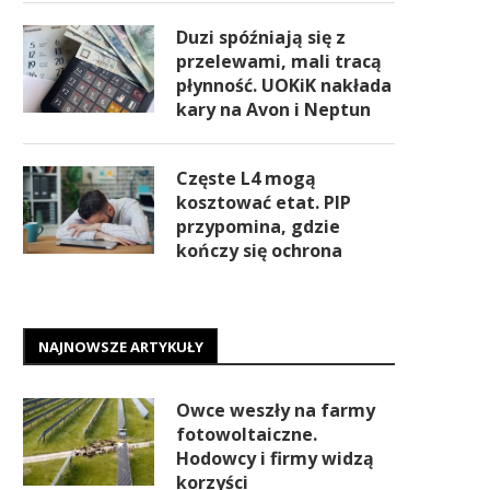
Duzi spóźniają się z
przelewami, mali tracą
płynność. UOKiK nakłada
kary na Avon i Neptun
Częste L4 mogą
kosztować etat. PIP
przypomina, gdzie
kończy się ochrona
NAJNOWSZE ARTYKUŁY
Owce weszły na farmy
fotowoltaiczne.
Hodowcy i firmy widzą
korzyści