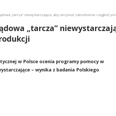
dowa „tarcza” niewystarczająca, aby utrzymać zatrudnienie i ciągłość pro
ądowa „tarcza” niewystarczaj
produkcji
etycznej w Polsce ocenia programy pomocy w
ystarczające – wynika z badania Polskiego