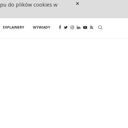
×
ępu do plików cookies w
CO TRZECIĄ ZŁOTÓWKĘ Z EMER
EXPLAINERY
WYWIADY