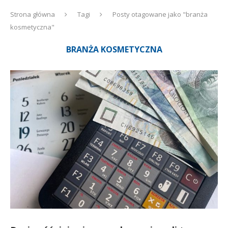
Strona główna
Tagi
Posty otagowane jako "branża
kosmetyczna"
BRANŻA KOSMETYCZNA