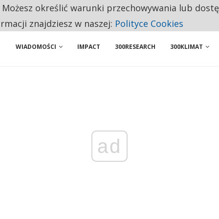
. Możesz określić warunki przechowywania lub dost
 PRZEMYSŁ. NA LIŚCIE SĄ DWA PODMIOTY Z POLSKI
ormacji znajdziesz w naszej:
Polityce Cookies
WIADOMOŚCI
IMPACT
300RESEARCH
300KLIMAT
ad