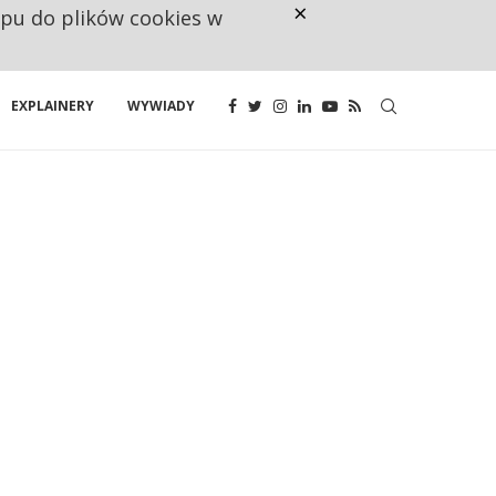
×
ępu do plików cookies w
CO TRZECIĄ ZŁOTÓWKĘ Z EMER
EXPLAINERY
WYWIADY