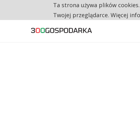
Ta strona używa plików cookies
TYLKO U NAS
RESTRYKCJE CHIN UDERZAJĄ W EUROPEJSKI
Twojej przeglądarce. Więcej inf