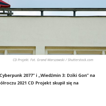
CD Projekt. Fot. Grand Warszawski / Shutterstock.com
Cyberpunk 2077” i „Wiedźmin 3: Dziki Gon” na
półroczu 2021 CD Projekt skupił się na