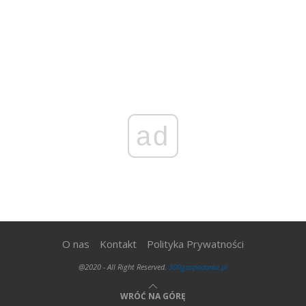
ad
O nas
Kontakt
Polityka Prywatności
@2020 - All Right Reserved.
300gospodarka.pl
WRÓĆ NA GÓRĘ