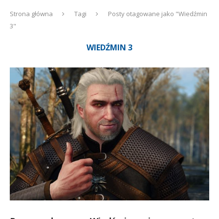
Strona główna
Tagi
Posty otagowane jako "Wiedźmin
3"
WIEDŹMIN 3