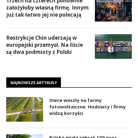
Trzech na czterech ponownie
założyłoby własną firmę. Innym
już tak łatwo jej nie polecają
Restrykcje Chin uderzają w
europejski przemysł. Na liście
są dwa podmioty z Polski
NAJNOWSZE ARTYKUŁY
Owce weszły na farmy
fotowoltaiczne. Hodowcy i firmy
widzą korzyści
Polska miała zebrać 100 proc.