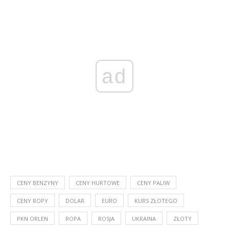
ad
CENY BENZYNY
CENY HURTOWE
CENY PALIW
CENY ROPY
DOLAR
EURO
KURS ZŁOTEGO
PKN ORLEN
ROPA
ROSJA
UKRAINA
ZŁOTY