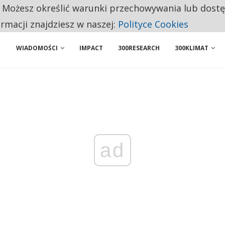
. Możesz określić warunki przechowywania lub dost
 PRZEMYSŁ. NA LIŚCIE SĄ DWA PODMIOTY Z POLSKI
ormacji znajdziesz w naszej:
Polityce Cookies
WIADOMOŚCI
IMPACT
300RESEARCH
300KLIMAT
ad