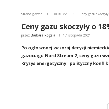
Strona główna
300KLIMAT
Ceny gazu skoczyły 
Ceny gazu skoczyły o 18
przez
Barbara Rogala
17 listopada 2021
Po ogłoszonej wczoraj decyzji niemiecki
gazociągu Nord Stream 2, ceny gazu wzro
Kryzys energetyczny i polityczny konfli