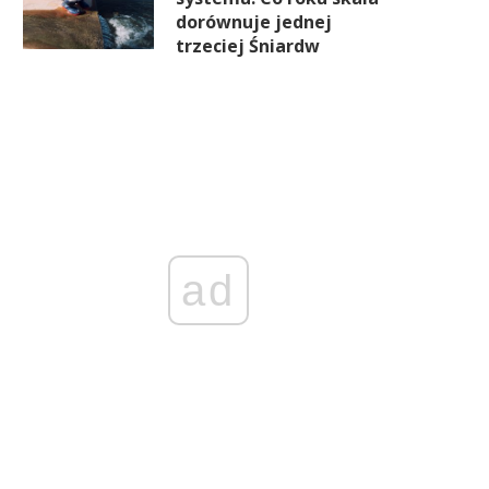
dorównuje jednej
trzeciej Śniardw
ad