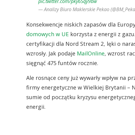
pic.twitter.com/pky6Sqy9bw
— Analizy Biuro Maklerskie Pekao (@BM_Peka
Konsekwencje niskich zapasów dla Euro
domowych w UE
korzysta z energii z gaz
certyfikacji dla Nord Stream 2, lęki o n
wzrosły. Jak podaje
MailOnline
, wzrost r
sięgnąć 475 funtów rocznie.
Ale rosnące ceny już wywarły wpływ na pr
firmy energetyczne w Wielkiej Brytanii – 
sumie od początku kryzysu energetyczn
energii.