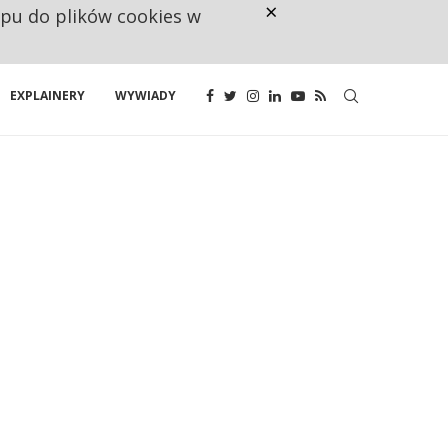
×
ępu do plików cookies w
CO TRZECIĄ ZŁOTÓWKĘ Z EMER
EXPLAINERY
WYWIADY