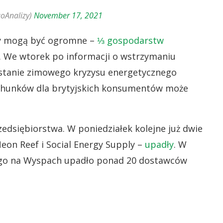
oAnalizy)
November 17, 2021
py mogą być ogromne –
⅓ gospodarstw
u. We wtorek po informacji o wstrzymaniu
arastanie zimowego kryzysu energetycznego
achunków dla brytyjskich konsumentów może
zedsiębiorstwa. W poniedziałek kolejne już dwie
Neon Reef i Social Energy Supply –
upadły
. W
ego na Wyspach upadło ponad 20 dostawców