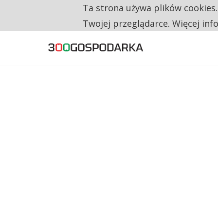
Ta strona używa plików cookies
TYLKO U NAS
RESTRYKCJE CHIN UDERZAJĄ W EUROPEJSKI
Twojej przeglądarce. Więcej inf