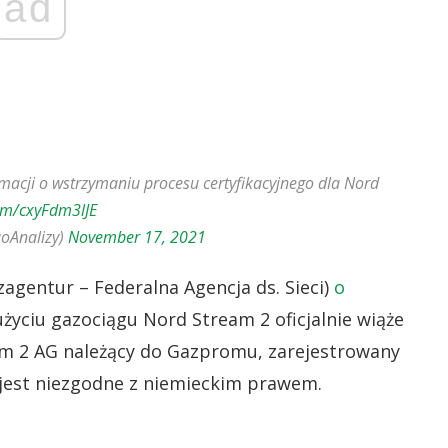
ad
macji o wstrzymaniu procesu certyfikacyjnego dla Nord
com/cxyFdm3lJE
oAnalizy)
November 17, 2021
agentur – Federalna Agencja ds. Sieci)
o
życiu gazociągu Nord Stream 2 oficjalnie wiąże
eam 2 AG należący do Gazpromu, zarejestrowany
o jest niezgodne z niemieckim prawem.