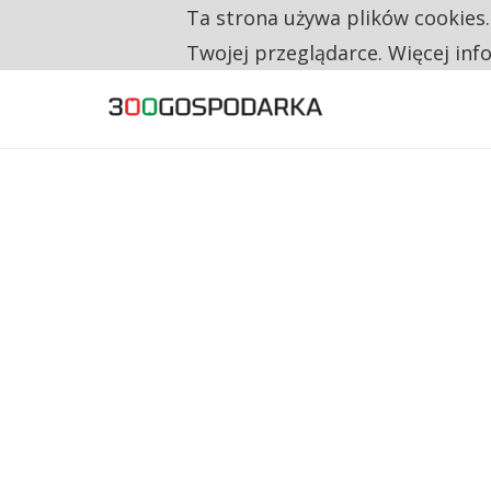
Ta strona używa plików cookies
TYLKO U NAS
TRZECH NA CZTERECH PONOWNIE ZAŁOŻYŁO
Twojej przeglądarce. Więcej inf