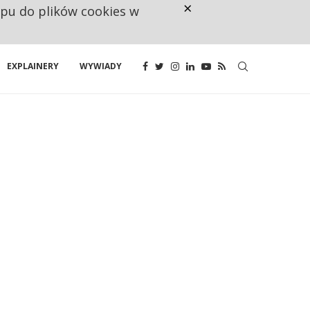
×
ępu do plików cookies w
RESTRYKCJE CHIN UDERZAJĄ W E
EXPLAINERY
WYWIADY