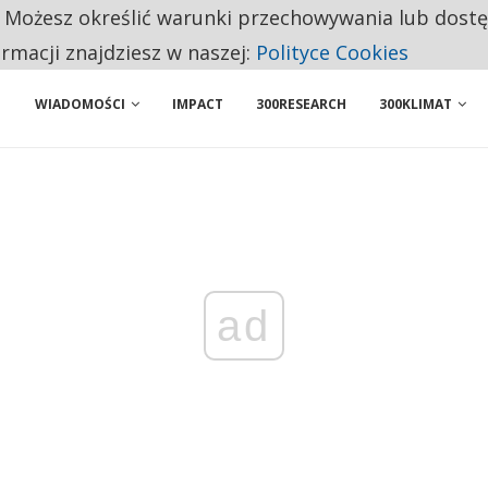
. Możesz określić warunki przechowywania lub dost
BY WŁASNĄ FIRMĘ. INNYM JUŻ TAK ŁATWO JEJ NIE POLECAJĄ
ormacji znajdziesz w naszej:
Polityce Cookies
WIADOMOŚCI
IMPACT
300RESEARCH
300KLIMAT
ad