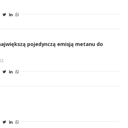
ajwiększą pojedynczą emisją metanu do
22