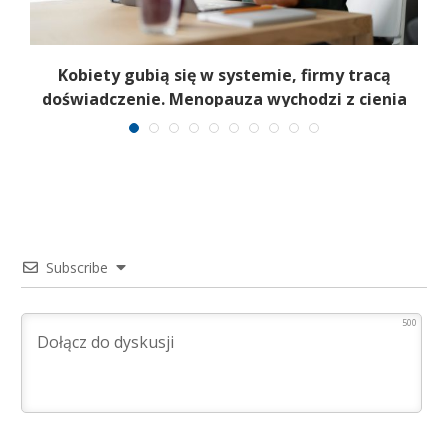
a
Kobiety gubią się w systemie, firmy tracą
6
doświadczenie. Menopauza wychodzi z cienia
Subscribe
500