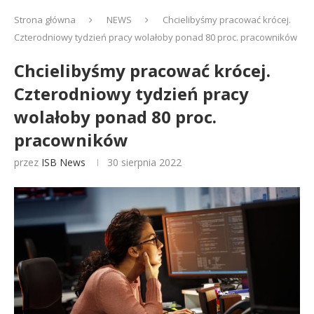
Strona główna
NEWS
Chcielibyśmy pracować krócej.
Czterodniowy tydzień pracy wolałoby ponad 80 proc. pracowników
Chcielibyśmy pracować krócej.
Czterodniowy tydzień pracy
wolałoby ponad 80 proc.
pracowników
przez
ISB News
30 sierpnia 2022