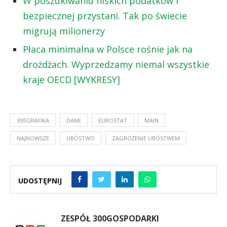
W poszukiwaniu niskich podatków i
bezpiecznej przystani. Tak po świecie
migrują milionerzy
Płaca minimalna w Polsce rośnie jak na
drożdżach. Wyprzedzamy niemal wszystkie
kraje OECD [WYKRESY]
300GRAFIKA
DANE
EUROSTAT
MAIN
NAJNOWSZE
UBÓSTWO
ZAGROŻENIE UBÓSTWEM
UDOSTĘPNIJ
ZESPÓŁ 300GOSPODARKI