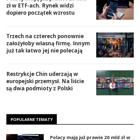
zł w ETF-ach. Rynek widzi
dopiero początek wzrostu
Trzech na czterech ponownie
założyłoby własną firmę. Innym
już tak łatwo jej nie polecają
Restrykcje Chin uderzają w
europejski przemysł. Na liście
są dwa podmioty z Polski
POPULARNE TEMATY
Polacy mają już prawie 20 mld zł w