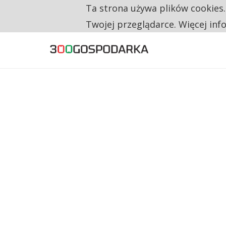
Ta strona używa plików cookies
TYLKO U NAS
CO TRZECIĄ ZŁOTÓWKĘ Z EMERYTURY SE
Twojej przeglądarce. Więcej inf