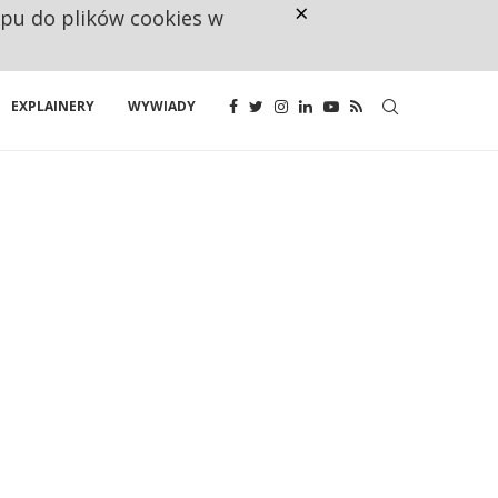
×
ępu do plików cookies w
NA JEDEN WAKAT PRZYPADAJĄ 
EXPLAINERY
WYWIADY