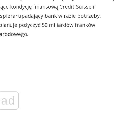
ce kondycję finansową Credit Suisse i
wspierał upadający bank w razie potrzeby.
e planuje pożyczyć 50 miliardów franków
Narodowego.
ad