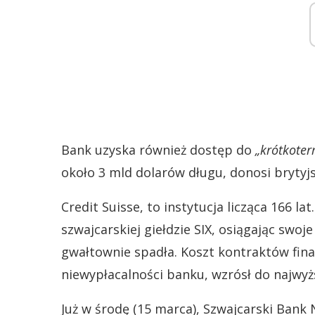
Bank uzyska również dostęp do
„krótkote
około 3 mld dolarów długu, donosi brytyjs
Credit Suisse, to instytucja licząca 166 lat
szwajcarskiej giełdzie SIX, osiągając swo
gwałtownie spadła. Koszt kontraktów fin
niewypłacalności banku, wzrósł do najwyż
Już w środę (15 marca), Szwajcarski Bank