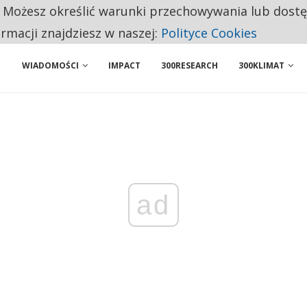
. Możesz określić warunki przechowywania lub dost
NIORZY PRZEZNACZAJĄ NA PODSTAWOWE ZAKUPY
ormacji znajdziesz w naszej:
Polityce Cookies
WIADOMOŚCI
IMPACT
300RESEARCH
300KLIMAT
ad