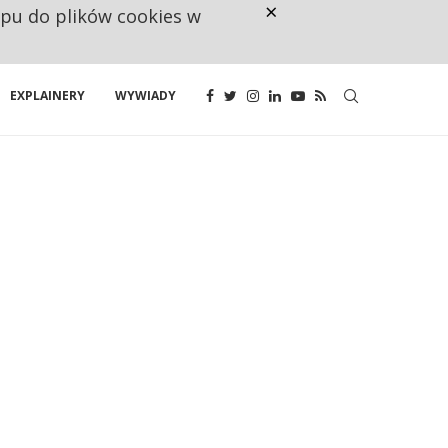
×
ępu do plików cookies w
CO TRZECIĄ ZŁOTÓWKĘ Z EMER
EXPLAINERY
WYWIADY