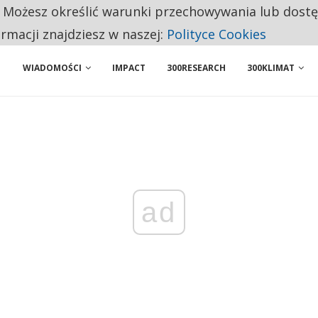
. Możesz określić warunki przechowywania lub dost
 PRZEMYSŁ. NA LIŚCIE SĄ DWA PODMIOTY Z POLSKI
ormacji znajdziesz w naszej:
Polityce Cookies
WIADOMOŚCI
IMPACT
300RESEARCH
300KLIMAT
ad