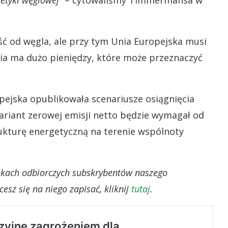
getyki węglowej”
– cytowaliśmy Timmermansa w
jść od węgla, ale przy tym Unia Europejska musi
nia ma dużo pieniędzy, które może przeznaczyć
pejska opublikowała scenariusze osiągnięcia
ariant zerowej emisji netto będzie wymagał od
rukturę energetyczną na terenie wspólnoty
ynkach odbiorczych subskrybentów naszego
esz się na niego zapisać, kliknij
tutaj
.