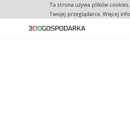
Ta strona używa plików cookies
TYLKO U NAS
RESTRYKCJE CHIN UDERZAJĄ W EUROPEJSKI
Twojej przeglądarce. Więcej inf