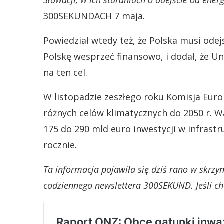
Słowacji, w ich staraniach o odejście od ener
300SEKUNDACH 7 maja.
Powiedział wtedy też, że Polska musi ode
Polskę wesprzeć finansowo, i dodał, że U
na ten cel.
W listopadzie zeszłego roku Komisja Euro
różnych celów klimatycznych do 2050 r. W
175 do 290 mld euro inwestycji w infrast
rocznie.
Ta informacja pojawiła się dziś rano w skrz
codziennego newslettera 300SEKUND. Jeśli chc