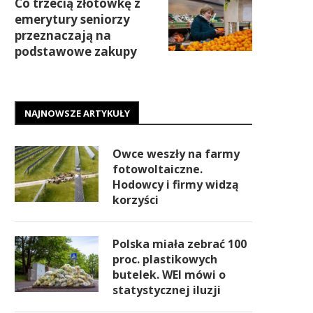
Co trzecią złotówkę z
emerytury seniorzy
przeznaczają na
podstawowe zakupy
NAJNOWSZE ARTYKUŁY
Owce weszły na farmy
fotowoltaiczne.
Hodowcy i firmy widzą
korzyści
Polska miała zebrać 100
proc. plastikowych
butelek. WEI mówi o
statystycznej iluzji