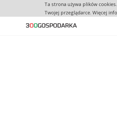
Ta strona używa plików cookies
TYLKO U NAS
RESTRYKCJE CHIN UDERZAJĄ W EUROPEJSKI
Twojej przeglądarce. Więcej inf