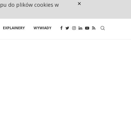
×
ępu do plików cookies w
CO TRZECIĄ ZŁOTÓWKĘ Z EMER
EXPLAINERY
WYWIADY