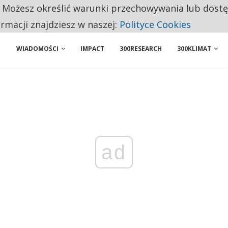
. Możesz określić warunki przechowywania lub dost
 PRZEMYSŁ. NA LIŚCIE SĄ DWA PODMIOTY Z POLSKI
ormacji znajdziesz w naszej:
Polityce Cookies
WIADOMOŚCI
IMPACT
300RESEARCH
300KLIMAT
ad