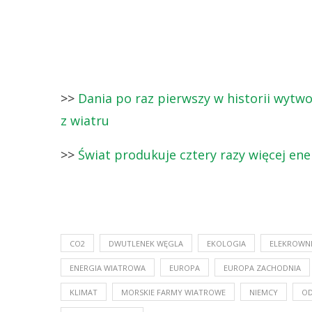
>>
Dania po raz pierwszy w historii wyt
z wiatru
>>
Świat produkuje cztery razy więcej ene
CO2
DWUTLENEK WĘGLA
EKOLOGIA
ELEKROWN
ENERGIA WIATROWA
EUROPA
EUROPA ZACHODNIA
KLIMAT
MORSKIE FARMY WIATROWE
NIEMCY
OD