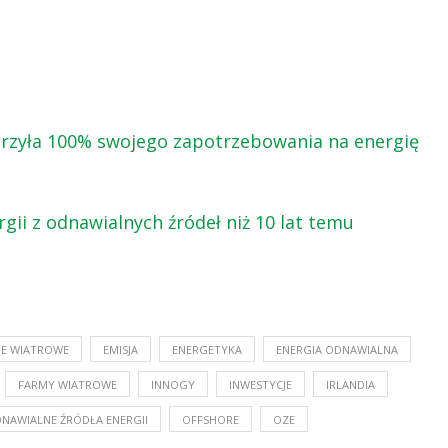
worzyła 100% swojego zapotrzebowania na energię
rgii z odnawialnych źródeł niż 10 lat temu
IE WIATROWE
EMISJA
ENERGETYKA
ENERGIA ODNAWIALNA
FARMY WIATROWE
INNOGY
INWESTYCJE
IRLANDIA
NAWIALNE ŹRÓDŁA ENERGII
OFFSHORE
OZE