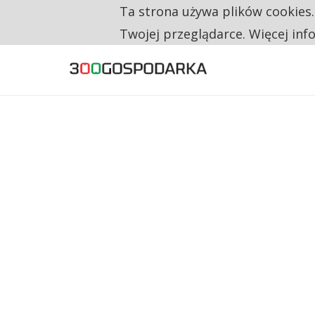
Ta strona używa plików cookies
TYLKO U NAS
RESTRYKCJE CHIN UDERZAJĄ W EUROPEJSKI
Twojej przeglądarce. Więcej inf