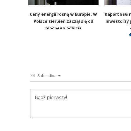
 korekcie.
Ceny energii rosną w Europie. W
Raport ESG n
ejszy, ale
Polsce sierpień zaczął się od
inwestorzy 
aje
mocnego odbicia
Subscribe