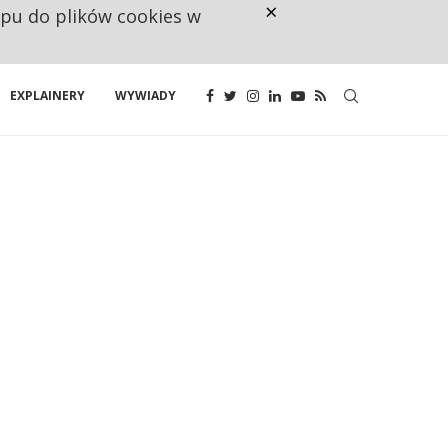
×
ępu do plików cookies w
CO TRZECIĄ ZŁOTÓWKĘ Z EMER
EXPLAINERY
WYWIADY