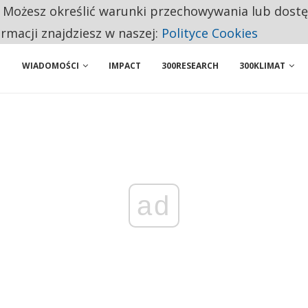
. Możesz określić warunki przechowywania lub dost
 PRZEMYSŁ. NA LIŚCIE SĄ DWA PODMIOTY Z POLSKI
ormacji znajdziesz w naszej:
Polityce Cookies
WIADOMOŚCI
IMPACT
300RESEARCH
300KLIMAT
ad