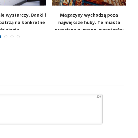
ie wystarczy. Banki i
Magazyny wychodzą poza
patrzą na konkretne
największe huby. Te miasta
działania
przyciągają uwagę inwestorów
500