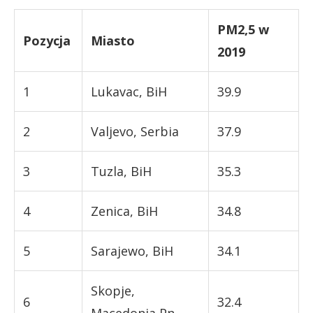
PM2,5 w
Pozycja
Miasto
2019
1
Lukavac, BiH
39.9
2
Valjevo, Serbia
37.9
3
Tuzla, BiH
35.3
4
Zenica, BiH
34.8
5
Sarajewo, BiH
34.1
Skopje,
6
32.4
Macedonia Pn.