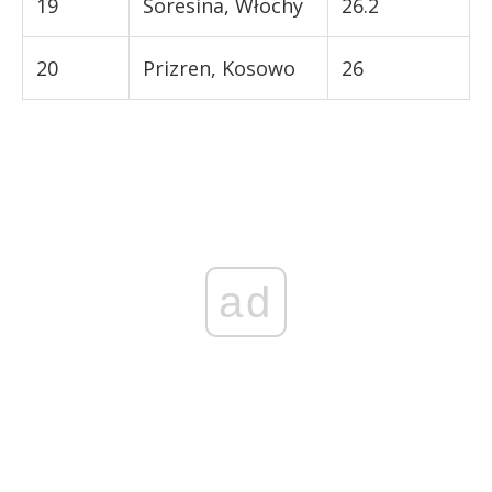
19
Soresina, Włochy
26.2
20
Prizren, Kosowo
26
ad