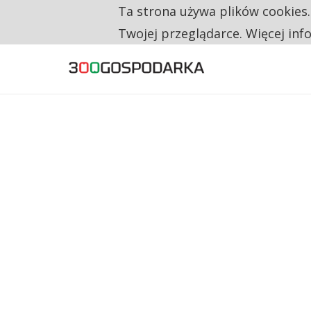
Ta strona używa plików cookies
TYLKO U NAS
CO TRZECIĄ ZŁOTÓWKĘ Z EMERYTURY SE
Twojej przeglądarce. Więcej inf