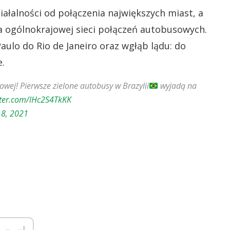
ziałalności od połączenia największych miast, a
a ogólnokrajowej sieci połączeń autobusowych.
Paulo do Rio de Janeiro oraz wgłąb lądu: do
e.
wej! Pierwsze zielone autobusy w Brazylii
wyjadą na
itter.com/lHc2S4TkKK
8, 2021