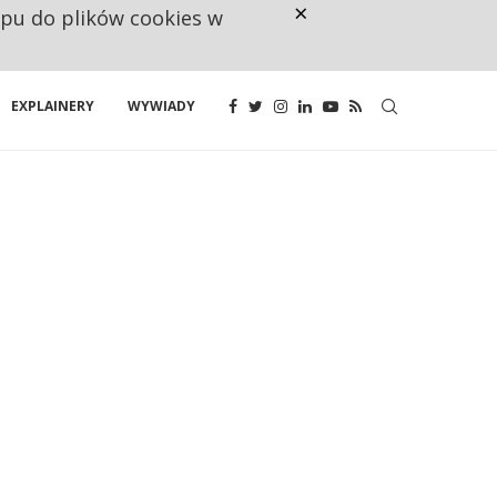
×
ępu do plików cookies w
NA JEDEN WAKAT PRZYPADAJĄ 
EXPLAINERY
WYWIADY