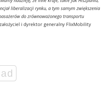
amy nadzieję, że inne kraje, takie jak Hiszpania,
cjał liberalizacji rynku, a tym samym zwiększenia
by pasażerów do zrównoważonego transportu
łożyciel i dyrektor generalny FlixMobility
ad