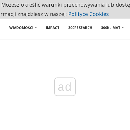
. Możesz określić warunki przechowywania lub dost
NIORZY PRZEZNACZAJĄ NA PODSTAWOWE ZAKUPY
ormacji znajdziesz w naszej:
Polityce Cookies
WIADOMOŚCI
IMPACT
300RESEARCH
300KLIMAT
ad