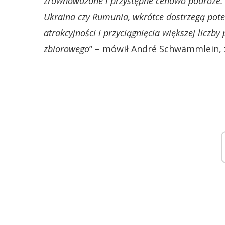
zrównoważone i przystępne cenowo podróże. M
Ukraina czy Rumunia, wkrótce dostrzegą poten
atrakcyjności i przyciągnięcia większej licz
zbiorowego
” – mówił André Schwämmlein, za