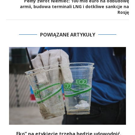
Pełny zwrot Niemiec: 100 mld euro na odbudowę
armii, budowa terminali LNG i dotkliwe sankcje na
Rosję
POWIĄZANE ARTYKUŁY
„Eko” na etykiecie trzeba będzie udowodnić.