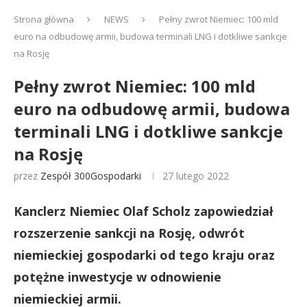
Strona główna
NEWS
Pełny zwrot Niemiec: 100 mld
euro na odbudowę armii, budowa terminali LNG i dotkliwe sankcje
na Rosję
Pełny zwrot Niemiec: 100 mld
euro na odbudowę armii, budowa
terminali LNG i dotkliwe sankcje
na Rosję
przez
Zespół 300Gospodarki
27 lutego 2022
Kanclerz Niemiec Olaf Scholz zapowiedział
rozszerzenie sankcji na Rosję, odwrót
niemieckiej gospodarki od tego kraju oraz
potężne inwestycje w odnowienie
niemieckiej armii.